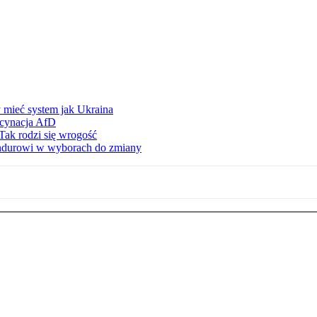
 mieć system jak Ukraina
scynacja AfD
Tak rodzi się wrogość
ndurowi w wyborach do zmiany