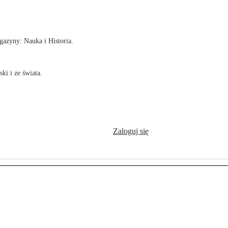
!
azyny: Nauka i Historia.
ki i ze świata.
Zaloguj się