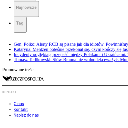
Najnowsze
Tagi
Gen. Polko: Alerty RCB są pisane jak dla idiotów. Powinniśmy
Kataryna: Mentzen boleśnie przekonał się, czym kończy się fa
Incydenty pogłębiają przepaść między Polakami i Ukraińcami. 
Tomasz Terlikowski: Słów Brauna nie wolno lekceważyć. Mu
Promowane treści
KONTAKT
O nas
Kontakt
Napisz do nas