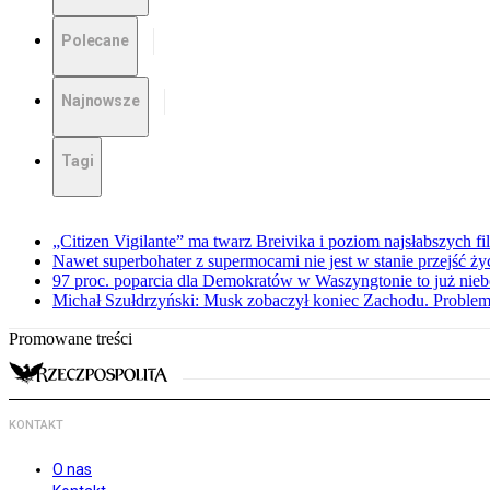
Polecane
Najnowsze
Tagi
„Citizen Vigilante” ma twarz Breivika i poziom najsłabszych f
Nawet superbohater z supermocami nie jest w stanie przejść ży
97 proc. poparcia dla Demokratów w Waszyngtonie to już nieb
Michał Szułdrzyński: Musk zobaczył koniec Zachodu. Problem
Promowane treści
KONTAKT
O nas