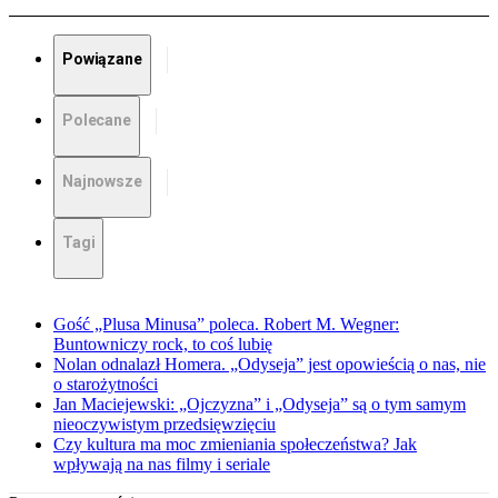
Powiązane
Polecane
Najnowsze
Tagi
Gość „Plusa Minusa” poleca. Robert M. Wegner:
Buntowniczy rock, to coś lubię
Nolan odnalazł Homera. „Odyseja” jest opowieścią o nas, nie
o starożytności
Jan Maciejewski: „Ojczyzna” i „Odyseja” są o tym samym
nieoczywistym przedsięwzięciu
Czy kultura ma moc zmieniania społeczeństwa? Jak
wpływają na nas filmy i seriale