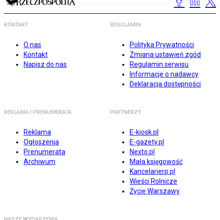
KONTAKT
REGULAMIN
O nas
Polityka Prywatności
Kontakt
Zmiana ustawień zgód
Napisz do nas
Regulamin serwisu
Informacje o nadawcy
Deklaracja dostępności
REKLAMA I PRENUMERATA
PARTNERZY
Reklama
E-kiosk.pl
Ogłoszenia
E-gazety.pl
Prenumerata
Nexto.pl
Archiwum
Mała księgowość
Kancelarierp.pl
Wieści Rolnicze
Życie Warszawy
NASZE WYDARZENIA