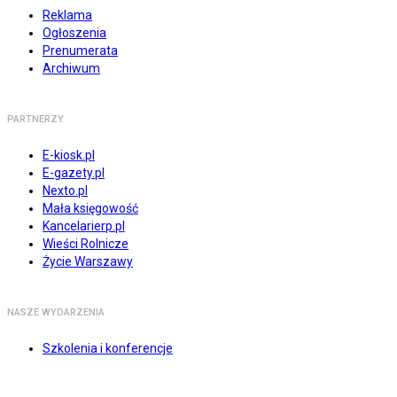
Reklama
Ogłoszenia
Prenumerata
Archiwum
PARTNERZY
E-kiosk.pl
E-gazety.pl
Nexto.pl
Mała księgowość
Kancelarierp.pl
Wieści Rolnicze
Życie Warszawy
NASZE WYDARZENIA
Szkolenia i konferencje