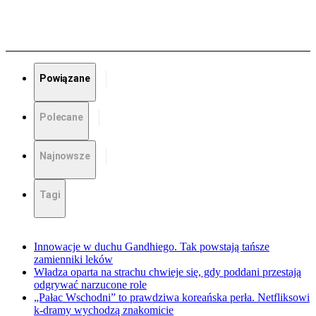
Powiązane
Polecane
Najnowsze
Tagi
Innowacje w duchu Gandhiego. Tak powstają tańsze
zamienniki leków
Władza oparta na strachu chwieje się, gdy poddani przestają
odgrywać narzucone role
„Pałac Wschodni” to prawdziwa koreańska perła. Netfliksowi
k-dramy wychodzą znakomicie