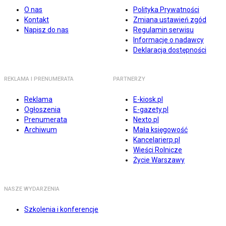
O nas
Polityka Prywatności
Kontakt
Zmiana ustawień zgód
Napisz do nas
Regulamin serwisu
Informacje o nadawcy
Deklaracja dostępności
REKLAMA I PRENUMERATA
PARTNERZY
Reklama
E-kiosk.pl
Ogłoszenia
E-gazety.pl
Prenumerata
Nexto.pl
Archiwum
Mała księgowość
Kancelarierp.pl
Wieści Rolnicze
Życie Warszawy
NASZE WYDARZENIA
Szkolenia i konferencje