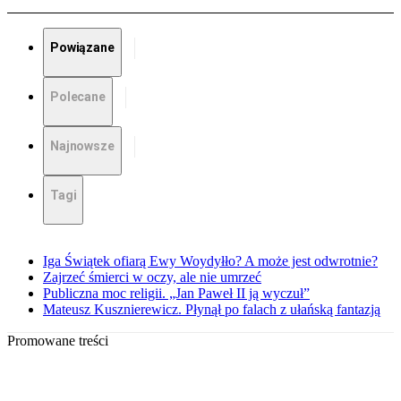
Powiązane
Polecane
Najnowsze
Tagi
Iga Świątek ofiarą Ewy Woydyłło? A może jest odwrotnie?
Zajrzeć śmierci w oczy, ale nie umrzeć
Publiczna moc religii. „Jan Paweł II ją wyczuł”
Mateusz Kusznierewicz. Płynął po falach z ułańską fantazją
Promowane treści