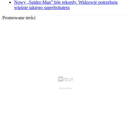
Nowy „Spider-Man” bije rekordy. Widzowie potrzebują
właśnie takiego superbohatera
Promowane treści