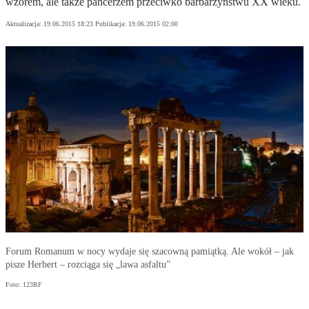
wzorem, ale także pancerzem przeciwko barbarzyństwu XX wieku.
Aktualizacja:
19.06.2015 18:23
Publikacja:
19.06.2015 02:00
Forum Romanum w nocy wydaje się szacowną pamiątką. Ale wokół – jak
pisze Herbert – rozciąga się „lawa asfaltu”
Foto: 123RF