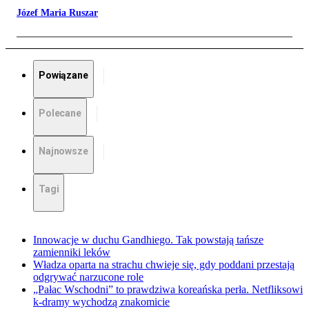
Józef Maria Ruszar
Powiązane
Polecane
Najnowsze
Tagi
Innowacje w duchu Gandhiego. Tak powstają tańsze
zamienniki leków
Władza oparta na strachu chwieje się, gdy poddani przestają
odgrywać narzucone role
„Pałac Wschodni” to prawdziwa koreańska perła. Netfliksowi
k-dramy wychodzą znakomicie