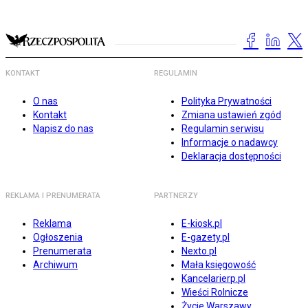
KONTAKT
REGULAMIN
O nas
Polityka Prywatności
Kontakt
Zmiana ustawień zgód
Napisz do nas
Regulamin serwisu
Informacje o nadawcy
Deklaracja dostępności
REKLAMA I PRENUMERATA
PARTNERZY
Reklama
E-kiosk.pl
Ogłoszenia
E-gazety.pl
Prenumerata
Nexto.pl
Archiwum
Mała księgowość
Kancelarierp.pl
Wieści Rolnicze
Życie Warszawy