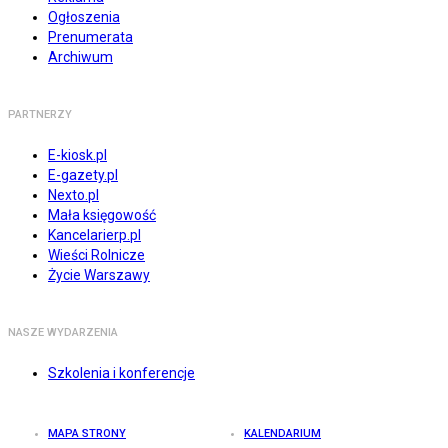
Ogłoszenia
Prenumerata
Archiwum
PARTNERZY
E-kiosk.pl
E-gazety.pl
Nexto.pl
Mała księgowość
Kancelarierp.pl
Wieści Rolnicze
Życie Warszawy
NASZE WYDARZENIA
Szkolenia i konferencje
MAPA STRONY
KALENDARIUM