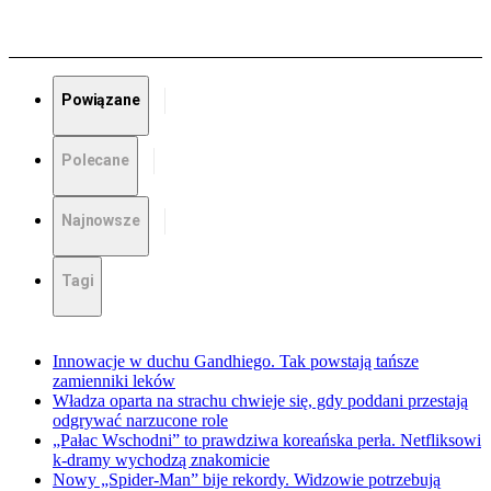
Powiązane
Polecane
Najnowsze
Tagi
Innowacje w duchu Gandhiego. Tak powstają tańsze
zamienniki leków
Władza oparta na strachu chwieje się, gdy poddani przestają
odgrywać narzucone role
„Pałac Wschodni” to prawdziwa koreańska perła. Netfliksowi
k-dramy wychodzą znakomicie
Nowy „Spider-Man” bije rekordy. Widzowie potrzebują