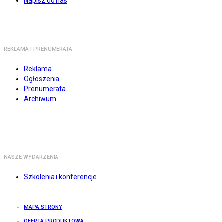
Napisz do nas
REKLAMA I PRENUMERATA
Reklama
Ogłoszenia
Prenumerata
Archiwum
NASZE WYDARZENIA
Szkolenia i konferencje
MAPA STRONY
OFERTA PRODUKTOWA