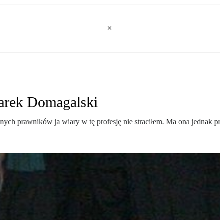
arek Domagalski
ch prawników ja wiary w tę profesję nie straciłem. Ma ona jednak p