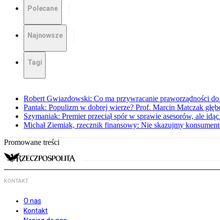
Polecane
Najnowsze
Tagi
Robert Gwiazdowski: Co ma przywracanie praworządności do 
Pantak: Populizm w dobrej wierze? Prof. Marcin Matczak głęb
Szymaniak: Premier przeciął spór w sprawie asesorów, ale idąc
Michał Ziemiak, rzecznik finansowy: Nie skazujmy konsumen
Promowane treści
KONTAKT
O nas
Kontakt