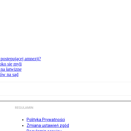
postępującej amnezji?
oko się myli
 na łatwiznę
tów na sąd
REGULAMIN
Polityka Prywatności
Zmiana ustawień zgód