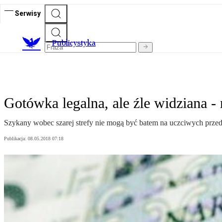
Serwisy
Publicystyka
Gotówka legalna, ale źle widziana -
Szykany wobec szarej strefy nie mogą być batem na uczciwych przed
Publikacja:
08.05.2018 07:18