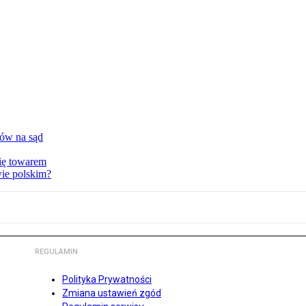
tów na sąd
ię towarem
wie polskim?
REGULAMIN
Polityka Prywatności
Zmiana ustawień zgód