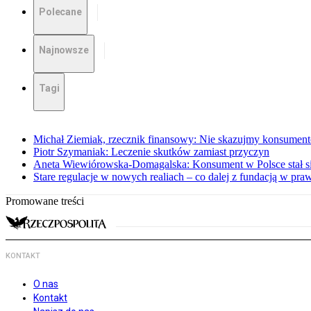
Polecane
Najnowsze
Tagi
Michał Ziemiak, rzecznik finansowy: Nie skazujmy konsumen
Piotr Szymaniak: Leczenie skutków zamiast przyczyn
Aneta Wiewiórowska-Domagalska: Konsument w Polsce stał s
Stare regulacje w nowych realiach – co dalej z fundacją w pra
Promowane treści
KONTAKT
O nas
Kontakt