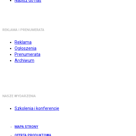
Napisz do nas
REKLAMA I PRENUMERATA
Reklama
Ogłoszenia
Prenumerata
Archiwum
NASZE WYDARZENIA
Szkolenia i konferencje
MAPA STRONY
OFERTA PRODUKTOWA