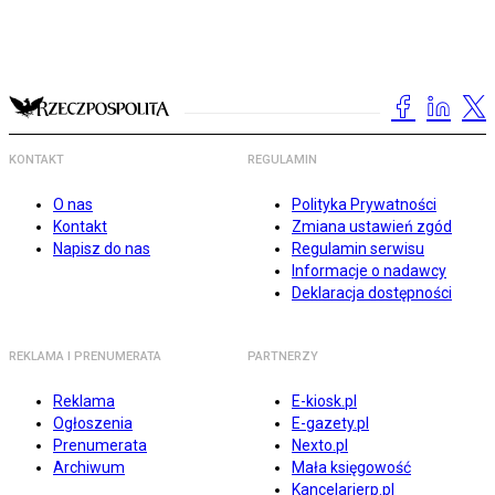
KONTAKT
REGULAMIN
O nas
Polityka Prywatności
Kontakt
Zmiana ustawień zgód
Napisz do nas
Regulamin serwisu
Informacje o nadawcy
Deklaracja dostępności
REKLAMA I PRENUMERATA
PARTNERZY
Reklama
E-kiosk.pl
Ogłoszenia
E-gazety.pl
Prenumerata
Nexto.pl
Archiwum
Mała księgowość
Kancelarierp.pl