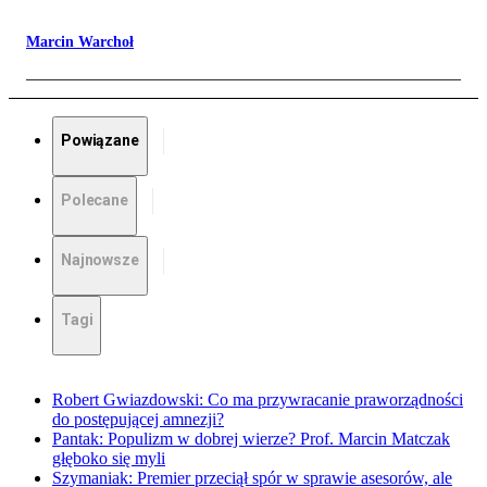
Marcin Warchoł
Powiązane
Polecane
Najnowsze
Tagi
Robert Gwiazdowski: Co ma przywracanie praworządności
do postępującej amnezji?
Pantak: Populizm w dobrej wierze? Prof. Marcin Matczak
głęboko się myli
Szymaniak: Premier przeciął spór w sprawie asesorów, ale