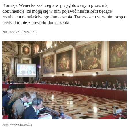
Komisja Wenecka zastrzegła w przygotowanym przez nią
dokumencie, że mogą się w nim pojawić nieścisłości będące
rezultatem niewłaściwego tłumaczenia. Tymczasem są w nim rażące
błędy. I to nie z powodu tłumaczenia.
Publikacja:
22.01.2020 19:31
Foto: www.venice.coe.int