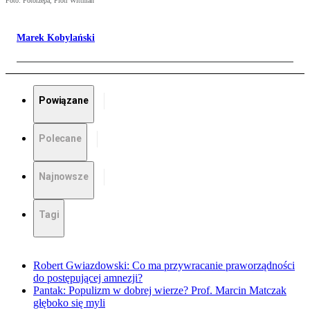
Foto: Fotorzepa, Piotr Wittman
Marek Kobylański
Powiązane
Polecane
Najnowsze
Tagi
Robert Gwiazdowski: Co ma przywracanie praworządności
do postępującej amnezji?
Pantak: Populizm w dobrej wierze? Prof. Marcin Matczak
głęboko się myli