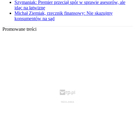
Szymaniak: Premier przeciął spór w sprawie asesorów, ale
idąc na łatwiznę
Michał Ziemiak, rzecznik finansowy: Nie skazujmy
konsumentów na sąd
Promowane treści