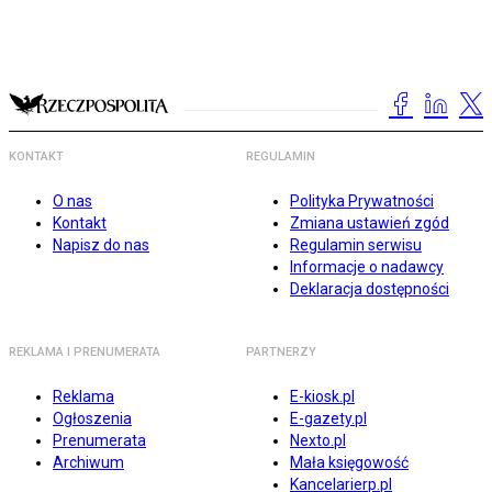
KONTAKT
REGULAMIN
O nas
Polityka Prywatności
Kontakt
Zmiana ustawień zgód
Napisz do nas
Regulamin serwisu
Informacje o nadawcy
Deklaracja dostępności
REKLAMA I PRENUMERATA
PARTNERZY
Reklama
E-kiosk.pl
Ogłoszenia
E-gazety.pl
Prenumerata
Nexto.pl
Archiwum
Mała księgowość
Kancelarierp.pl