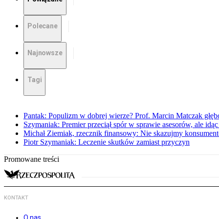
Polecane
Najnowsze
Tagi
Pantak: Populizm w dobrej wierze? Prof. Marcin Matczak głęb
Szymaniak: Premier przeciął spór w sprawie asesorów, ale idąc
Michał Ziemiak, rzecznik finansowy: Nie skazujmy konsumen
Piotr Szymaniak: Leczenie skutków zamiast przyczyn
Promowane treści
KONTAKT
O nas