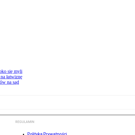
oko się myli
 na łatwiznę
tów na sąd
REGULAMIN
Polityka Prywatności