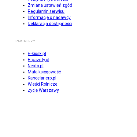
Zmiana ustawień zgód
Regulamin serwisu
Informacje o nadawcy
Deklaracja dostępności
PARTNERZY
E-kiosk.pl
E-gazety.pl
Nexto.pl
Mała księgowość
Kancelarierp.pl
Wieści Rolnicze
Życie Warszawy