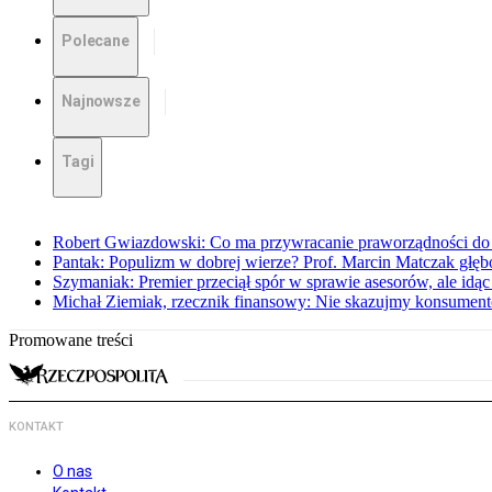
Polecane
Najnowsze
Tagi
Robert Gwiazdowski: Co ma przywracanie praworządności do 
Pantak: Populizm w dobrej wierze? Prof. Marcin Matczak głęb
Szymaniak: Premier przeciął spór w sprawie asesorów, ale idąc
Michał Ziemiak, rzecznik finansowy: Nie skazujmy konsumen
Promowane treści
KONTAKT
O nas