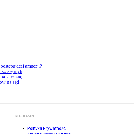
postępującej amnezji?
oko się myli
 na łatwiznę
tów na sąd
REGULAMIN
Polityka Prywatności