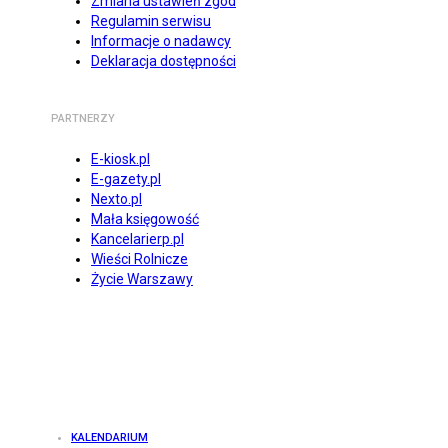
Zmiana ustawień zgód
Regulamin serwisu
Informacje o nadawcy
Deklaracja dostępności
PARTNERZY
E-kiosk.pl
E-gazety.pl
Nexto.pl
Mała księgowość
Kancelarierp.pl
Wieści Rolnicze
Życie Warszawy
KALENDARIUM