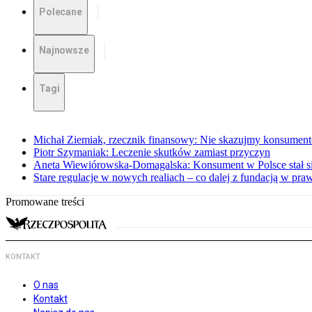
Polecane
Najnowsze
Tagi
Michał Ziemiak, rzecznik finansowy: Nie skazujmy konsumen
Piotr Szymaniak: Leczenie skutków zamiast przyczyn
Aneta Wiewiórowska-Domagalska: Konsument w Polsce stał s
Stare regulacje w nowych realiach – co dalej z fundacją w pra
Promowane treści
KONTAKT
O nas
Kontakt