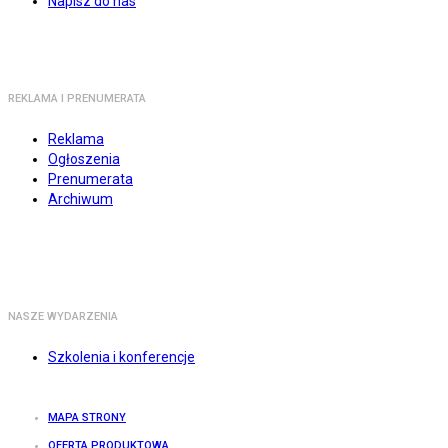
Napisz do nas
REKLAMA I PRENUMERATA
Reklama
Ogłoszenia
Prenumerata
Archiwum
NASZE WYDARZENIA
Szkolenia i konferencje
MAPA STRONY
OFERTA PRODUKTOWA