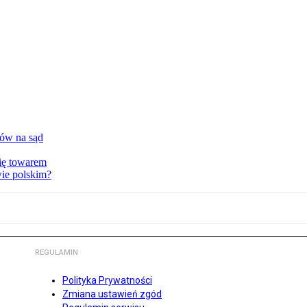
tów na sąd
ię towarem
wie polskim?
REGULAMIN
Polityka Prywatności
Zmiana ustawień zgód