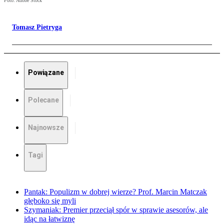
Foto: Adobe Stock
Tomasz Pietryga
Powiązane
Polecane
Najnowsze
Tagi
Pantak: Populizm w dobrej wierze? Prof. Marcin Matczak
głęboko się myli
Szymaniak: Premier przeciął spór w sprawie asesorów, ale
idąc na łatwiznę