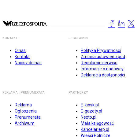
KONTAKT
REGULAMIN
O nas
Polityka Prywatności
Kontakt
Zmiana ustawień zgód
Napisz do nas
Regulamin serwisu
Informacje o nadawcy
Deklaracja dostępności
REKLAMA I PRENUMERATA
PARTNERZY
Reklama
E-kiosk.pl
Ogłoszenia
E-gazety.pl
Prenumerata
Nexto.pl
Archiwum
Mała księgowość
Kancelarierp.pl
Wieści Rolnicze