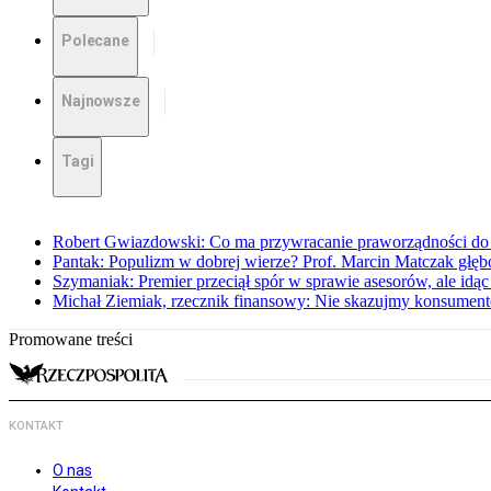
Polecane
Najnowsze
Tagi
Robert Gwiazdowski: Co ma przywracanie praworządności do 
Pantak: Populizm w dobrej wierze? Prof. Marcin Matczak głęb
Szymaniak: Premier przeciął spór w sprawie asesorów, ale idąc
Michał Ziemiak, rzecznik finansowy: Nie skazujmy konsumen
Promowane treści
KONTAKT
O nas