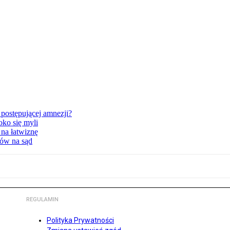
postępującej amnezji?
oko się myli
 na łatwiznę
tów na sąd
REGULAMIN
Polityka Prywatności