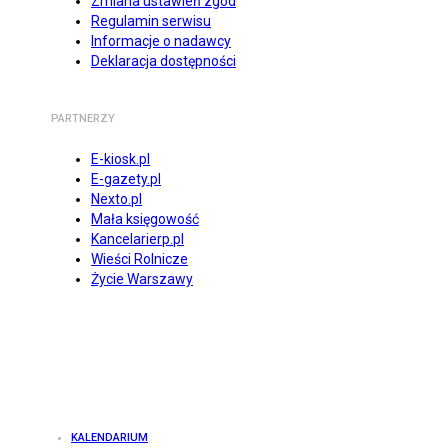
Zmiana ustawień zgód
Regulamin serwisu
Informacje o nadawcy
Deklaracja dostępności
PARTNERZY
E-kiosk.pl
E-gazety.pl
Nexto.pl
Mała księgowość
Kancelarierp.pl
Wieści Rolnicze
Życie Warszawy
KALENDARIUM