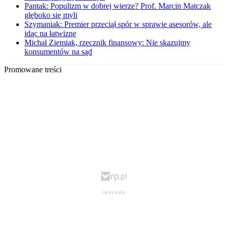
Pantak: Populizm w dobrej wierze? Prof. Marcin Matczak
głęboko się myli
Szymaniak: Premier przeciął spór w sprawie asesorów, ale
idąc na łatwiznę
Michał Ziemiak, rzecznik finansowy: Nie skazujmy
konsumentów na sąd
Promowane treści