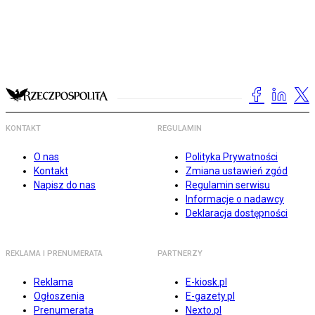
KONTAKT
REGULAMIN
O nas
Polityka Prywatności
Kontakt
Zmiana ustawień zgód
Napisz do nas
Regulamin serwisu
Informacje o nadawcy
Deklaracja dostępności
REKLAMA I PRENUMERATA
PARTNERZY
Reklama
E-kiosk.pl
Ogłoszenia
E-gazety.pl
Prenumerata
Nexto.pl