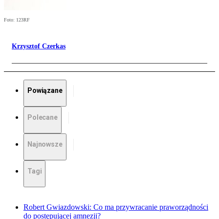
Foto: 123RF
Krzysztof Czerkas
Powiązane
Polecane
Najnowsze
Tagi
Robert Gwiazdowski: Co ma przywracanie praworządności
do postępującej amnezji?