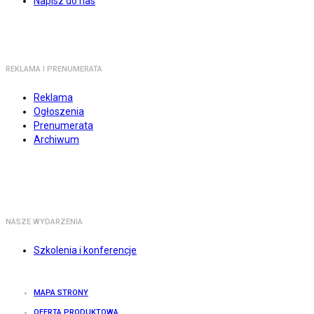
Napisz do nas
REKLAMA I PRENUMERATA
Reklama
Ogłoszenia
Prenumerata
Archiwum
NASZE WYDARZENIA
Szkolenia i konferencje
MAPA STRONY
OFERTA PRODUKTOWA