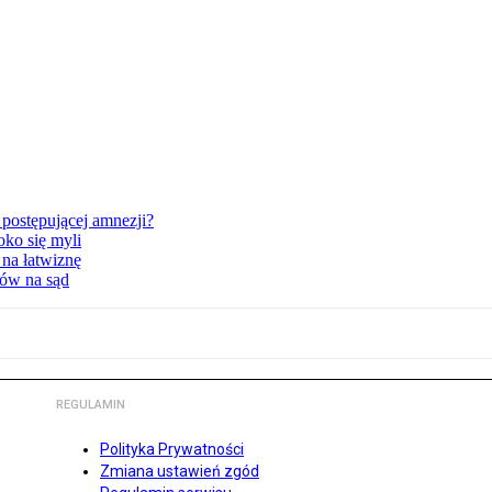
postępującej amnezji?
oko się myli
 na łatwiznę
tów na sąd
REGULAMIN
Polityka Prywatności
Zmiana ustawień zgód