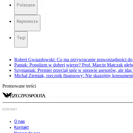
Polecane
Najnowsze
Tagi
Robert Gwiazdowski: Co ma przywracanie praworządności do 
Pantak: Populizm w dobrej wierze? Prof. Marcin Matczak głęb
Szymaniak: Premier przeciął spór w sprawie asesorów, ale idąc
Michał Ziemiak, rzecznik finansowy: Nie skazujmy konsumen
Promowane treści
KONTAKT
O nas
Kontakt