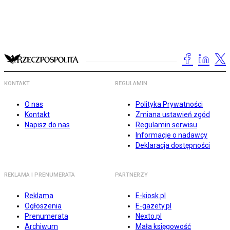
KONTAKT
REGULAMIN
O nas
Polityka Prywatności
Kontakt
Zmiana ustawień zgód
Napisz do nas
Regulamin serwisu
Informacje o nadawcy
Deklaracja dostępności
REKLAMA I PRENUMERATA
PARTNERZY
Reklama
E-kiosk.pl
Ogłoszenia
E-gazety.pl
Prenumerata
Nexto.pl
Archiwum
Mała księgowość