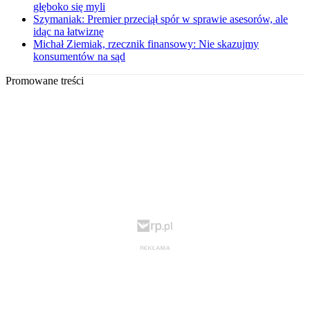
głęboko się myli
Szymaniak: Premier przeciął spór w sprawie asesorów, ale
idąc na łatwiznę
Michał Ziemiak, rzecznik finansowy: Nie skazujmy
konsumentów na sąd
Promowane treści