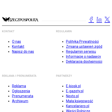
KONTAKT
REGULAMIN
O nas
Polityka Prywatności
Kontakt
Zmiana ustawień zgód
Napisz do nas
Regulamin serwisu
Informacje o nadawcy
Deklaracja dostępności
REKLAMA I PRENUMERATA
PARTNERZY
Reklama
E-kiosk.pl
Ogłoszenia
E-gazety.pl
Prenumerata
Nexto.pl
Archiwum
Mała księgowość
Kancelarierp.pl
Wieści Rolnicze