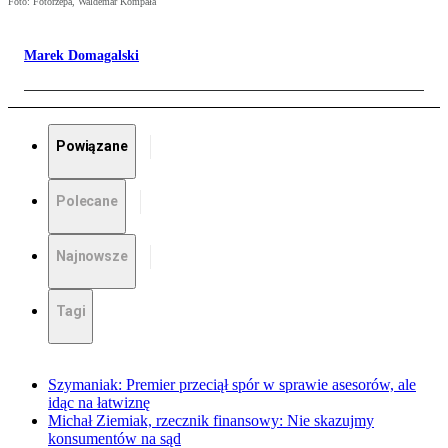
Foto: Fotorzepa, Waldemar Kompała
Marek Domagalski
Powiązane
Polecane
Najnowsze
Tagi
Szymaniak: Premier przeciął spór w sprawie asesorów, ale
idąc na łatwiznę
Michał Ziemiak, rzecznik finansowy: Nie skazujmy
konsumentów na sąd