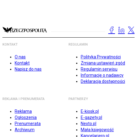
KONTAKT
REGULAMIN
O nas
Polityka Prywatności
Kontakt
Zmiana ustawień zgód
Napisz do nas
Regulamin serwisu
Informacje o nadawcy
Deklaracja dostępności
REKLAMA I PRENUMERATA
PARTNERZY
Reklama
E-kiosk.pl
Ogłoszenia
E-gazety.pl
Prenumerata
Nexto.pl
Archiwum
Mała księgowość
Kancelarierp.pl