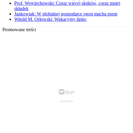
Prof. Wojciechowski: Coraz więcej słoików, coraz mniej
składek
Jankowiak: W globalnej gospodarce ogon macha psem
Witold M. Orłowski: Wakacyjny lipiec
Promowane treści