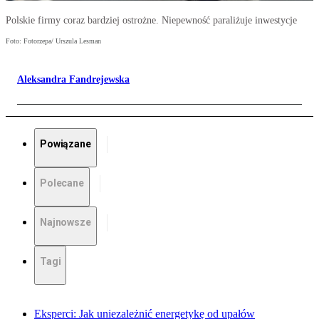
Polskie firmy coraz bardziej ostrożne. Niepewność paraliżuje inwestycje
Foto: Fotorzepa/ Urszula Lesman
Aleksandra Fandrejewska
Powiązane
Polecane
Najnowsze
Tagi
Eksperci: Jak uniezależnić energetykę od upałów