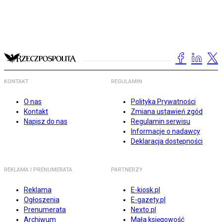
KONTAKT
REGULAMIN
O nas
Polityka Prywatności
Kontakt
Zmiana ustawień zgód
Napisz do nas
Regulamin serwisu
Informacje o nadawcy
Deklaracja dostępności
REKLAMA I PRENUMERATA
PARTNERZY
Reklama
E-kiosk.pl
Ogłoszenia
E-gazety.pl
Prenumerata
Nexto.pl
Archiwum
Mała księgowość