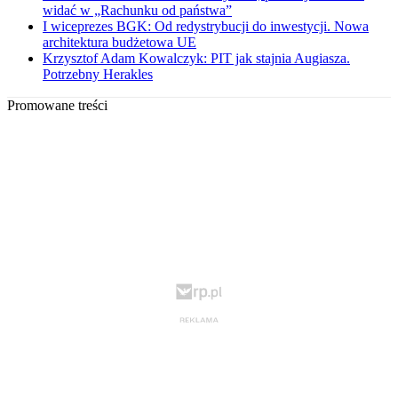
widać w „Rachunku od państwa”
I wiceprezes BGK: Od redystrybucji do inwestycji. Nowa
architektura budżetowa UE
Krzysztof Adam Kowalczyk: PIT jak stajnia Augiasza.
Potrzebny Herakles
Promowane treści