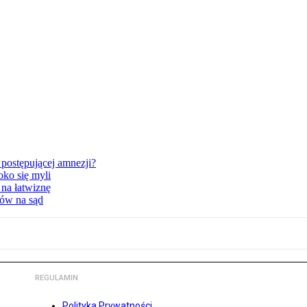
postępującej amnezji?
oko się myli
 na łatwiznę
tów na sąd
REGULAMIN
Polityka Prywatności