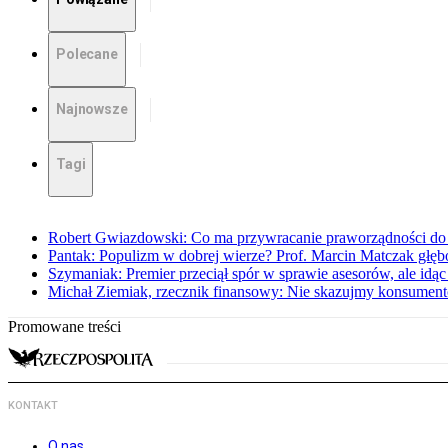
Polecane
Najnowsze
Tagi
Robert Gwiazdowski: Co ma przywracanie praworządności do 
Pantak: Populizm w dobrej wierze? Prof. Marcin Matczak głęb
Szymaniak: Premier przeciął spór w sprawie asesorów, ale idąc
Michał Ziemiak, rzecznik finansowy: Nie skazujmy konsumen
Promowane treści
KONTAKT
O nas