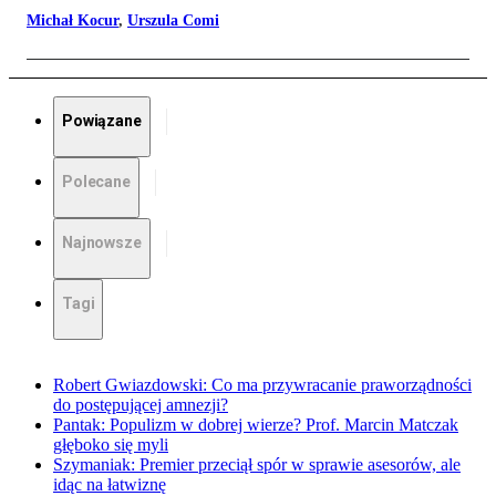
Michał Kocur
,
Urszula Comi
Powiązane
Polecane
Najnowsze
Tagi
Robert Gwiazdowski: Co ma przywracanie praworządności
do postępującej amnezji?
Pantak: Populizm w dobrej wierze? Prof. Marcin Matczak
głęboko się myli
Szymaniak: Premier przeciął spór w sprawie asesorów, ale
idąc na łatwiznę