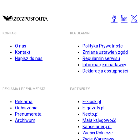
KONTAKT
REGULAMIN
O nas
Polityka Prywatności
Kontakt
Zmiana ustawień zgód
Napisz do nas
Regulamin serwisu
Informacje o nadawcy
Deklaracja dostępności
REKLAMA I PRENUMERATA
PARTNERZY
Reklama
E-kiosk.pl
Ogłoszenia
E-gazety.pl
Prenumerata
Nexto.pl
Archiwum
Mała księgowość
Kancelarierp.pl
Wieści Rolnicze
Życie Warszawy