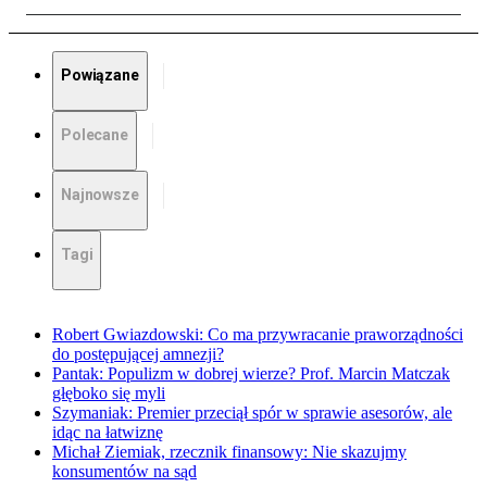
Powiązane
Polecane
Najnowsze
Tagi
Robert Gwiazdowski: Co ma przywracanie praworządności
do postępującej amnezji?
Pantak: Populizm w dobrej wierze? Prof. Marcin Matczak
głęboko się myli
Szymaniak: Premier przeciął spór w sprawie asesorów, ale
idąc na łatwiznę
Michał Ziemiak, rzecznik finansowy: Nie skazujmy
konsumentów na sąd