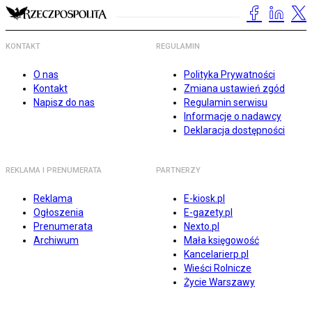
KONTAKT
REGULAMIN
O nas
Polityka Prywatności
Kontakt
Zmiana ustawień zgód
Napisz do nas
Regulamin serwisu
Informacje o nadawcy
Deklaracja dostępności
REKLAMA I PRENUMERATA
PARTNERZY
Reklama
E-kiosk.pl
Ogłoszenia
E-gazety.pl
Prenumerata
Nexto.pl
Archiwum
Mała księgowość
Kancelarierp.pl
Wieści Rolnicze
Życie Warszawy