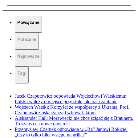
Powiązane
Polecane
Najnowsze
Tagi
Jacek Czaputowicz odpowiada Wojciechowi Warskiemu:
Polska walczy o miejsce przy stole, ale traci zaufanie
Wojciech Warski: Korzyści ze współpracy z Ukrainą. Prof.
Czaputowicz oskarża rząd wbrew faktom
Aleksander Hall: Morawiecki nie chce ścigać się z Braunem.
To szansa na nowe otwarcie
Przemysław Czarnek odpowiada w „Rz” Janowi Rokicie.
„Czy to tylko bilet wstępu na grilla?”