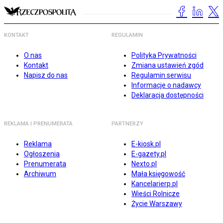
KONTAKT
REGULAMIN
O nas
Polityka Prywatności
Kontakt
Zmiana ustawień zgód
Napisz do nas
Regulamin serwisu
Informacje o nadawcy
Deklaracja dostępności
REKLAMA I PRENUMERATA
PARTNERZY
Reklama
E-kiosk.pl
Ogłoszenia
E-gazety.pl
Prenumerata
Nexto.pl
Archiwum
Mała księgowość
Kancelarierp.pl
Wieści Rolnicze
Życie Warszawy