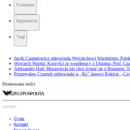
Polecane
Najnowsze
Tagi
Jacek Czaputowicz odpowiada Wojciechowi Warskiemu: Polska wa
Wojciech Warski: Korzyści ze współpracy z Ukrainą. Prof. C
Aleksander Hall: Morawiecki nie chce ścigać się z Braunem. T
Przemysław Czarnek odpowiada w „Rz” Janowi Rokicie. „Czy to
Promowane treści
KONTAKT
O nas
Kontakt