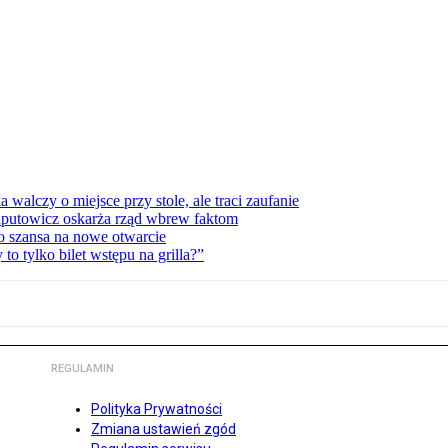
lczy o miejsce przy stole, ale traci zaufanie
zaputowicz oskarża rząd wbrew faktom
o szansa na nowe otwarcie
 tylko bilet wstępu na grilla?”
REGULAMIN
Polityka Prywatności
Zmiana ustawień zgód