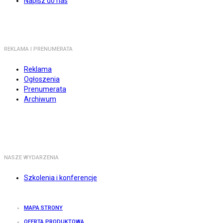
Napisz do nas
REKLAMA I PRENUMERATA
Reklama
Ogłoszenia
Prenumerata
Archiwum
NASZE WYDARZENIA
Szkolenia i konferencje
MAPA STRONY
OFERTA PRODUKTOWA