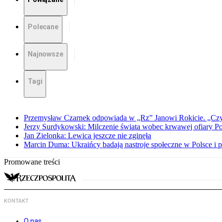
Polecane
Najnowsze
Tagi
Przemysław Czarnek odpowiada w „Rz” Janowi Rokicie. „Czy to
Jerzy Surdykowski: Milczenie świata wobec krwawej ofiary 
Jan Zielonka: Lewica jeszcze nie zginęła
Marcin Duma: Ukraińcy badają nastroje społeczne w Polsce i 
Promowane treści
KONTAKT
O nas