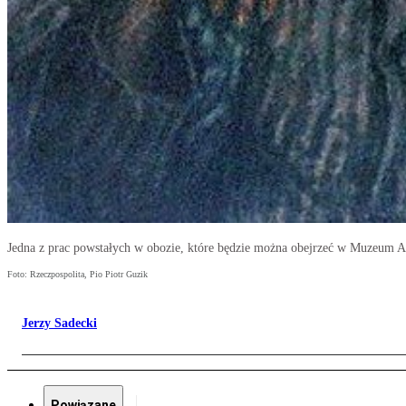
Jedna z prac powstałych w obozie, które będzie można obejrzeć w Muzeum A
Foto: Rzeczpospolita, Pio Piotr Guzik
Jerzy Sadecki
Powiązane