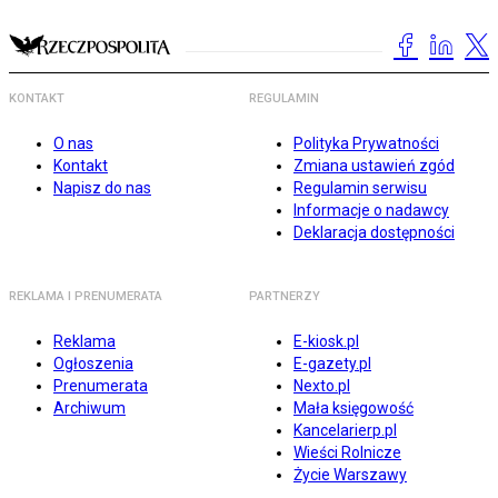
KONTAKT
REGULAMIN
O nas
Polityka Prywatności
Kontakt
Zmiana ustawień zgód
Napisz do nas
Regulamin serwisu
Informacje o nadawcy
Deklaracja dostępności
REKLAMA I PRENUMERATA
PARTNERZY
Reklama
E-kiosk.pl
Ogłoszenia
E-gazety.pl
Prenumerata
Nexto.pl
Archiwum
Mała księgowość
Kancelarierp.pl
Wieści Rolnicze
Życie Warszawy