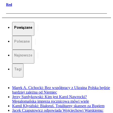
Red
Powiązane
Polecane
Najnowsze
Tagi
Marek A. Cichocki: Bez współpracy z Ukrainą Polska będzie
bardziej zależna od Niemiec
Jerzy Surdykowski: Kim jest Karol Nawrocki?
Megalomańska impreza rocznicowa mówi wiele
Kamil Kłysiński: Białoruś. Totalitarny skansen za Bugiem
Jacek Czaputowicz odpowiada Wojciechowi Warskiemu: