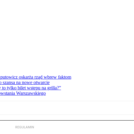
zaputowicz oskarża rząd wbrew faktom
o szansa na nowe otwarcie
 tylko bilet wstępu na grilla?”
Powstania Warszawskiego
REGULAMIN