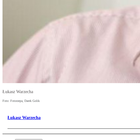
Łukasz Warzecha
Foto: Fotorzepa, Darek Golik
Łukasz Warzecha