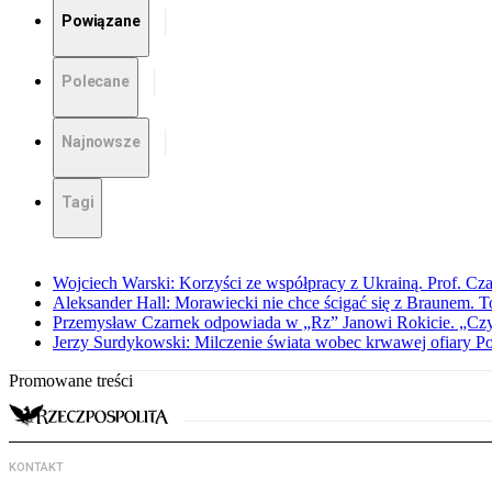
Powiązane
Polecane
Najnowsze
Tagi
Wojciech Warski: Korzyści ze współpracy z Ukrainą. Prof. C
Aleksander Hall: Morawiecki nie chce ścigać się z Braunem. T
Przemysław Czarnek odpowiada w „Rz” Janowi Rokicie. „Czy to
Jerzy Surdykowski: Milczenie świata wobec krwawej ofiary 
Promowane treści
KONTAKT