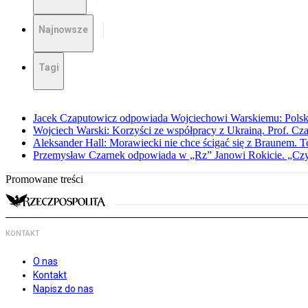
Najnowsze
Tagi
Jacek Czaputowicz odpowiada Wojciechowi Warskiemu: Polska wa
Wojciech Warski: Korzyści ze współpracy z Ukrainą. Prof. C
Aleksander Hall: Morawiecki nie chce ścigać się z Braunem. T
Przemysław Czarnek odpowiada w „Rz” Janowi Rokicie. „Czy to
Promowane treści
KONTAKT
O nas
Kontakt
Napisz do nas