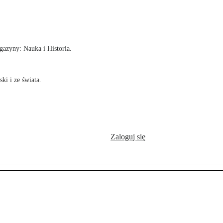
!
azyny: Nauka i Historia.
ki i ze świata.
Zaloguj się