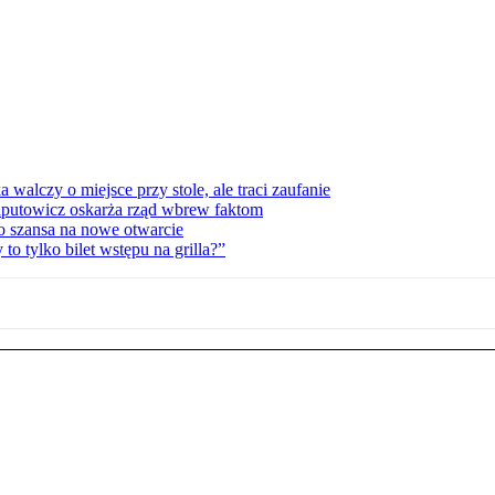
lczy o miejsce przy stole, ale traci zaufanie
zaputowicz oskarża rząd wbrew faktom
o szansa na nowe otwarcie
 tylko bilet wstępu na grilla?”