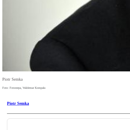
Piotr Semka
Foto: Fotorzepa, Waldemar Kompała
Piotr Semka