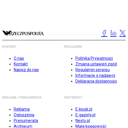
KONTAKT
REGULAMIN
O nas
Polityka Prywatności
Kontakt
Zmiana ustawień zgód
Napisz do nas
Regulamin serwisu
Informacje o nadawcy
Deklaracja dostępności
REKLAMA I PRENUMERATA
PARTNERZY
Reklama
E-kiosk.pl
Ogłoszenia
E-gazety.pl
Prenumerata
Nexto.pl
Archiwum
Mała księgowość