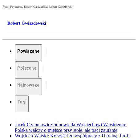
Foto: Fotorzepa, Robert Gardzin?ski Robert Gardzin?ski
Robert Gwiazdowski
Powiązane
Polecane
Najnowsze
Tagi
Jacek Czaputowicz odpowiada Wojciechowi Warskiemu:
Polska walczy o miejsce przy stole, ale traci zaufanie
Wojciech Warski: Korzyści ze współpracy z Ukrainą. Prof.