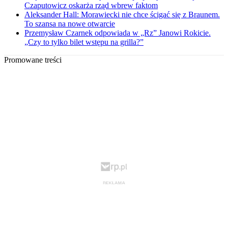
Czaputowicz oskarża rząd wbrew faktom
Aleksander Hall: Morawiecki nie chce ścigać się z Braunem.
To szansa na nowe otwarcie
Przemysław Czarnek odpowiada w „Rz” Janowi Rokicie.
„Czy to tylko bilet wstępu na grilla?”
Promowane treści