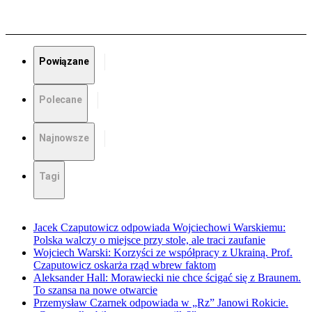
Powiązane
Polecane
Najnowsze
Tagi
Jacek Czaputowicz odpowiada Wojciechowi Warskiemu:
Polska walczy o miejsce przy stole, ale traci zaufanie
Wojciech Warski: Korzyści ze współpracy z Ukrainą. Prof.
Czaputowicz oskarża rząd wbrew faktom
Aleksander Hall: Morawiecki nie chce ścigać się z Braunem.
To szansa na nowe otwarcie
Przemysław Czarnek odpowiada w „Rz” Janowi Rokicie.