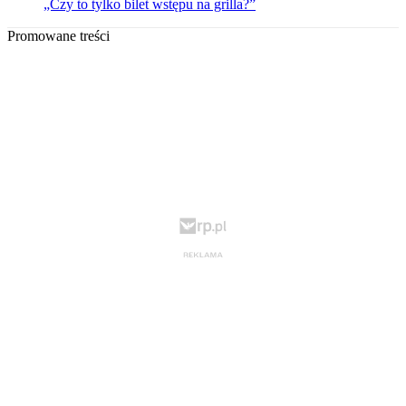
„Czy to tylko bilet wstępu na grilla?”
Promowane treści