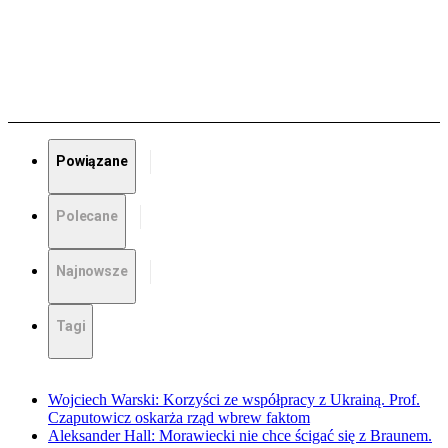
Powiązane
Polecane
Najnowsze
Tagi
Wojciech Warski: Korzyści ze współpracy z Ukrainą. Prof.
Czaputowicz oskarża rząd wbrew faktom
Aleksander Hall: Morawiecki nie chce ścigać się z Braunem.