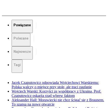
Powiązane
Polecane
Najnowsze
Tagi
Jacek Czaputowicz odpowiada Wojciechowi Warskiemu:
Polska walczy o miejsce przy stole, ale traci zaufanie
Wojciech Warski: Korzyści ze współpracy z Ukrainą. Prof.
Czaputowicz oskarża rząd wbrew faktom
Aleksander Hall: Morawiecki nie chce ścigać się z Braunem.
To szansa na nowe otwarcie