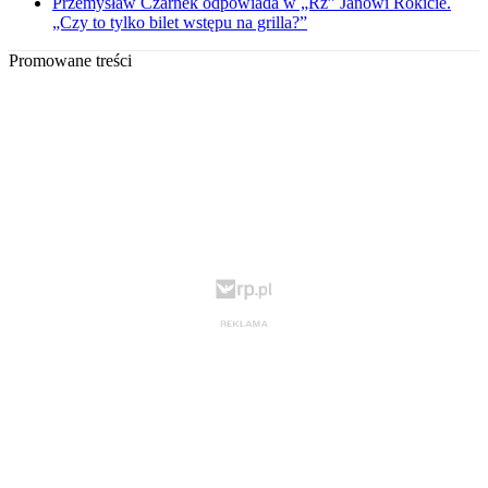
Przemysław Czarnek odpowiada w „Rz” Janowi Rokicie.
„Czy to tylko bilet wstępu na grilla?”
Promowane treści