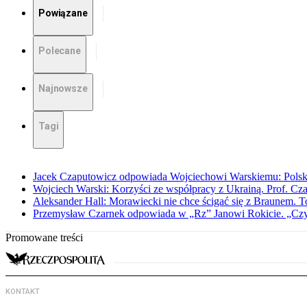
Powiązane
Polecane
Najnowsze
Tagi
Jacek Czaputowicz odpowiada Wojciechowi Warskiemu: Polska wa
Wojciech Warski: Korzyści ze współpracy z Ukrainą. Prof. C
Aleksander Hall: Morawiecki nie chce ścigać się z Braunem. T
Przemysław Czarnek odpowiada w „Rz” Janowi Rokicie. „Czy to
Promowane treści
KONTAKT