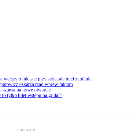
lczy o miejsce przy stole, ale traci zaufanie
zaputowicz oskarża rząd wbrew faktom
o szansa na nowe otwarcie
 tylko bilet wstępu na grilla?”
REGULAMIN