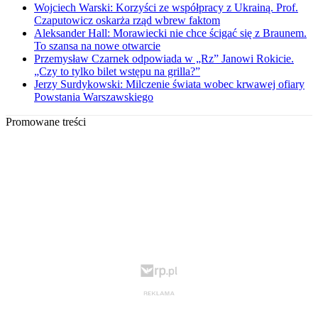
Wojciech Warski: Korzyści ze współpracy z Ukrainą. Prof.
Czaputowicz oskarża rząd wbrew faktom
Aleksander Hall: Morawiecki nie chce ścigać się z Braunem.
To szansa na nowe otwarcie
Przemysław Czarnek odpowiada w „Rz” Janowi Rokicie.
„Czy to tylko bilet wstępu na grilla?”
Jerzy Surdykowski: Milczenie świata wobec krwawej ofiary
Powstania Warszawskiego
Promowane treści