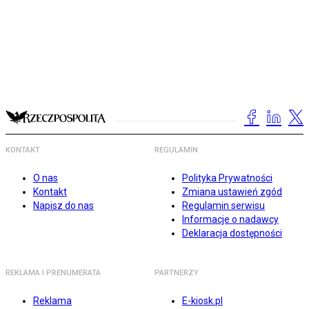
KONTAKT
REGULAMIN
O nas
Polityka Prywatności
Kontakt
Zmiana ustawień zgód
Napisz do nas
Regulamin serwisu
Informacje o nadawcy
Deklaracja dostępności
REKLAMA I PRENUMERATA
PARTNERZY
Reklama
E-kiosk.pl