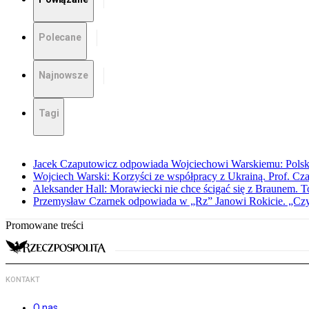
Polecane
Najnowsze
Tagi
Jacek Czaputowicz odpowiada Wojciechowi Warskiemu: Polska wa
Wojciech Warski: Korzyści ze współpracy z Ukrainą. Prof. C
Aleksander Hall: Morawiecki nie chce ścigać się z Braunem. T
Przemysław Czarnek odpowiada w „Rz” Janowi Rokicie. „Czy to
Promowane treści
KONTAKT
O nas