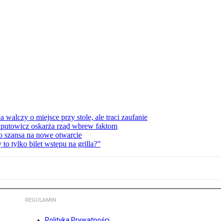
lczy o miejsce przy stole, ale traci zaufanie
zaputowicz oskarża rząd wbrew faktom
o szansa na nowe otwarcie
 tylko bilet wstępu na grilla?”
REGULAMIN
Polityka Prywatności