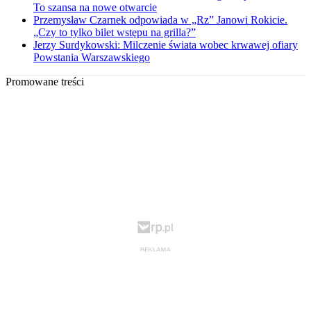
To szansa na nowe otwarcie
Przemysław Czarnek odpowiada w „Rz” Janowi Rokicie.
„Czy to tylko bilet wstępu na grilla?”
Jerzy Surdykowski: Milczenie świata wobec krwawej ofiary
Powstania Warszawskiego
Promowane treści