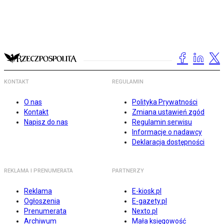
KONTAKT
REGULAMIN
O nas
Polityka Prywatności
Kontakt
Zmiana ustawień zgód
Napisz do nas
Regulamin serwisu
Informacje o nadawcy
Deklaracja dostępności
REKLAMA I PRENUMERATA
PARTNERZY
Reklama
E-kiosk.pl
Ogłoszenia
E-gazety.pl
Prenumerata
Nexto.pl
Archiwum
Mała księgowość