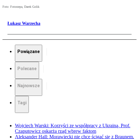
Foto: Fotorzepa, Darek Golik
Łukasz Warzecha
Powiązane
Polecane
Najnowsze
Tagi
Wojciech Warski: Korzyści ze współpracy z Ukrainą. Prof.
Czaputowicz oskarża rząd wbrew faktom
Aleksander Hall: Morawiecki nie chce ścigać się z Braunem.