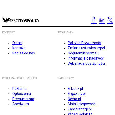
KONTAKT
REGULAMIN
O nas
Polityka Prywatności
Kontakt
Zmiana ustawień zgód
Napisz do nas
Regulamin serwisu
Informacje o nadawcy
Deklaracja dostępności
REKLAMA I PRENUMERATA
PARTNERZY
Reklama
E-kiosk.pl
Ogłoszenia
E-gazety.pl
Prenumerata
Nexto.pl
Archiwum
Mała księgowość
Kancelarierp.pl
Wieści Rolnicze