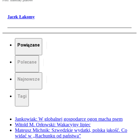
Foto: materiały prasowe
Jacek Łakomy
Powiązane
Polecane
Najnowsze
Tagi
Jankowiak: W globalnej gospodarce ogon macha psem
Witold M. Orłowski: Wakacyjny lipiec
Mateusz Michnik: Szwedzkie wydatki, polska jakość. Co
widać w „Rachunku od państwa”