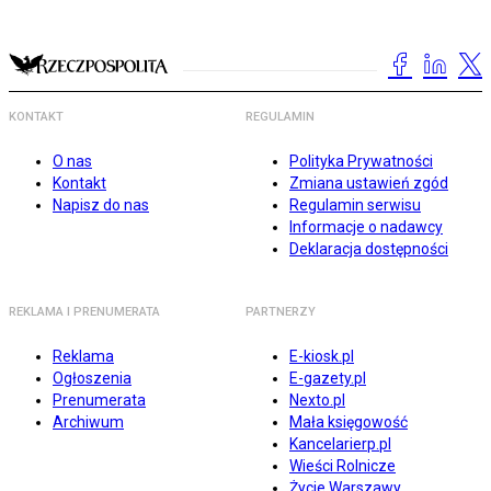
KONTAKT
REGULAMIN
O nas
Polityka Prywatności
Kontakt
Zmiana ustawień zgód
Napisz do nas
Regulamin serwisu
Informacje o nadawcy
Deklaracja dostępności
REKLAMA I PRENUMERATA
PARTNERZY
Reklama
E-kiosk.pl
Ogłoszenia
E-gazety.pl
Prenumerata
Nexto.pl
Archiwum
Mała księgowość
Kancelarierp.pl
Wieści Rolnicze
Życie Warszawy