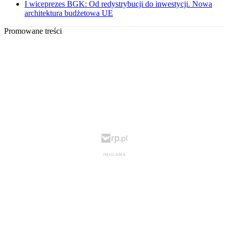
I wiceprezes BGK: Od redystrybucji do inwestycji. Nowa
architektura budżetowa UE
Promowane treści