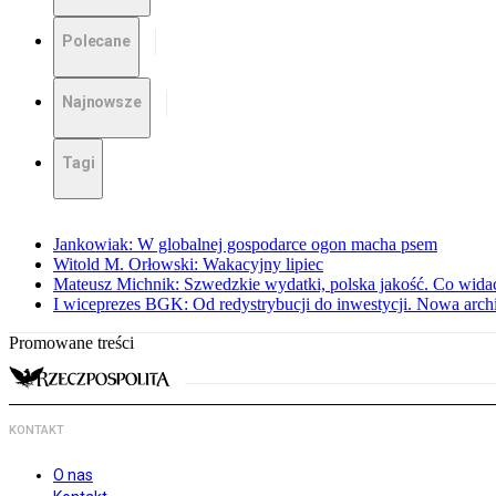
Polecane
Najnowsze
Tagi
Jankowiak: W globalnej gospodarce ogon macha psem
Witold M. Orłowski: Wakacyjny lipiec
Mateusz Michnik: Szwedzkie wydatki, polska jakość. Co wid
I wiceprezes BGK: Od redystrybucji do inwestycji. Nowa arc
Promowane treści
KONTAKT
O nas