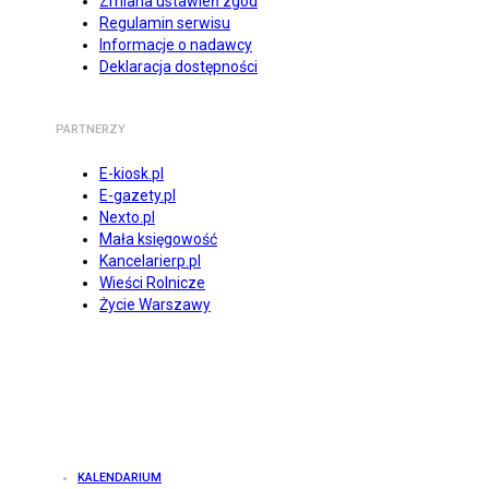
Zmiana ustawień zgód
Regulamin serwisu
Informacje o nadawcy
Deklaracja dostępności
PARTNERZY
E-kiosk.pl
E-gazety.pl
Nexto.pl
Mała księgowość
Kancelarierp.pl
Wieści Rolnicze
Życie Warszawy
KALENDARIUM