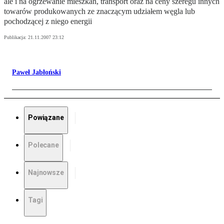
ale i na ogrzewanie mieszkań, transport oraz na ceny szeregu innych
towarów produkowanych ze znaczącym udziałem węgla lub
pochodzącej z niego energii
Publikacja:
21.11.2007 23:12
Paweł Jabłoński
Powiązane
Polecane
Najnowsze
Tagi