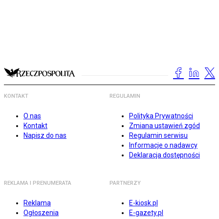
KONTAKT
REGULAMIN
O nas
Polityka Prywatności
Kontakt
Zmiana ustawień zgód
Napisz do nas
Regulamin serwisu
Informacje o nadawcy
Deklaracja dostępności
REKLAMA I PRENUMERATA
PARTNERZY
Reklama
E-kiosk.pl
Ogłoszenia
E-gazety.pl