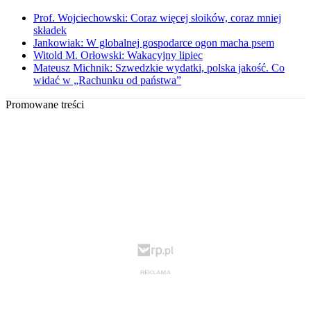
Prof. Wojciechowski: Coraz więcej słoików, coraz mniej
składek
Jankowiak: W globalnej gospodarce ogon macha psem
Witold M. Orłowski: Wakacyjny lipiec
Mateusz Michnik: Szwedzkie wydatki, polska jakość. Co
widać w „Rachunku od państwa”
Promowane treści