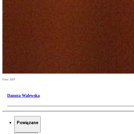
Foto: AFP
Danuta Walewska
Powiązane