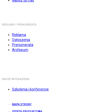
Napisz do nas
REKLAMA I PRENUMERATA
Reklama
Ogłoszenia
Prenumerata
Archiwum
NASZE WYDARZENIA
Szkolenia i konferencje
MAPA STRONY
OFERTA PRODUKTOWA