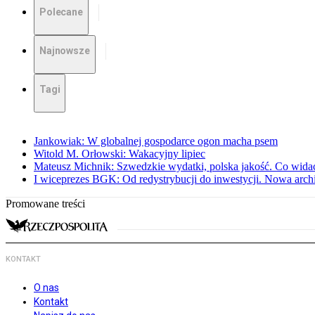
Polecane
Najnowsze
Tagi
Jankowiak: W globalnej gospodarce ogon macha psem
Witold M. Orłowski: Wakacyjny lipiec
Mateusz Michnik: Szwedzkie wydatki, polska jakość. Co wid
I wiceprezes BGK: Od redystrybucji do inwestycji. Nowa arc
Promowane treści
KONTAKT
O nas
Kontakt