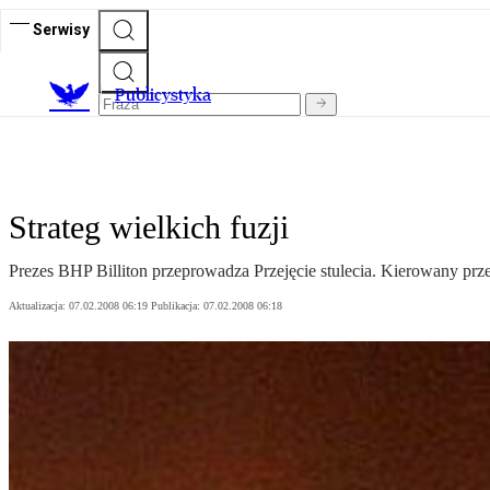
Serwisy
Publicystyka
Strateg wielkich fuzji
Prezes BHP Billiton przeprowadza Przejęcie stulecia. Kierowany p
Aktualizacja:
07.02.2008 06:19
Publikacja:
07.02.2008 06:18