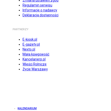
Zmiana ustawień zgód
Regulamin serwisu
Informacje o nadawcy
Deklaracja dostępności
PARTNERZY
E-kiosk.pl
E-gazety.pl
Nexto.pl
Mała księgowość
Kancelarierp.pl
Wieści Rolnicze
Życie Warszawy
KALENDARIUM