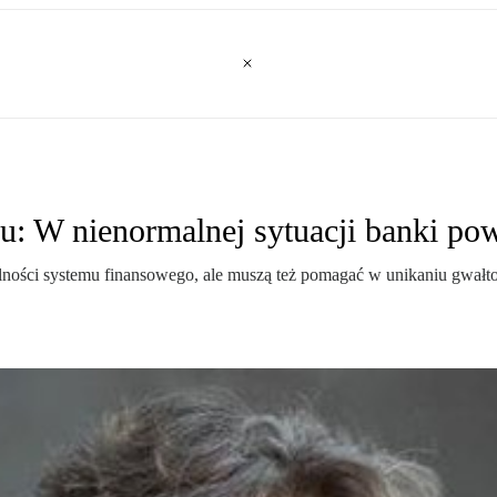
ku: W nienormalnej sytuacji banki po
lności systemu finansowego, ale muszą też pomagać w unikaniu gwałt