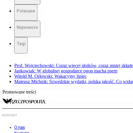
Polecane
Najnowsze
Tagi
Prof. Wojciechowski: Coraz więcej słoików, coraz mniej skład
Jankowiak: W globalnej gospodarce ogon macha psem
Witold M. Orłowski: Wakacyjny lipiec
Mateusz Michnik: Szwedzkie wydatki, polska jakość. Co wid
Promowane treści
KONTAKT
O nas