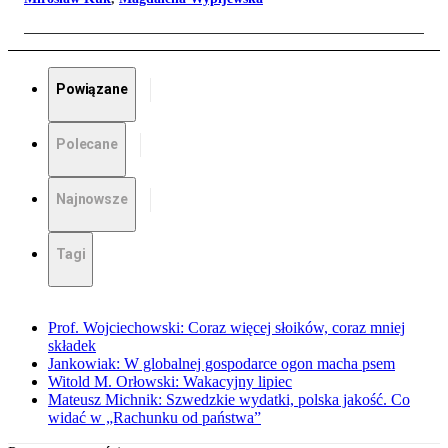
Powiązane
Polecane
Najnowsze
Tagi
Prof. Wojciechowski: Coraz więcej słoików, coraz mniej
składek
Jankowiak: W globalnej gospodarce ogon macha psem
Witold M. Orłowski: Wakacyjny lipiec
Mateusz Michnik: Szwedzkie wydatki, polska jakość. Co
widać w „Rachunku od państwa”