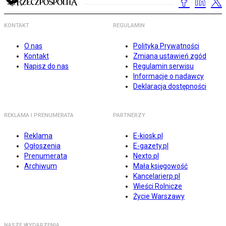
KONTAKT
REGULAMIN
O nas
Polityka Prywatności
Kontakt
Zmiana ustawień zgód
Napisz do nas
Regulamin serwisu
Informacje o nadawcy
Deklaracja dostępności
REKLAMA I PRENUMERATA
PARTNERZY
Reklama
E-kiosk.pl
Ogłoszenia
E-gazety.pl
Prenumerata
Nexto.pl
Archiwum
Mała księgowość
Kancelarierp.pl
Wieści Rolnicze
Życie Warszawy
NASZE WYDARZENIA