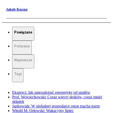
Jakub Kurasz
Powiązane
Polecane
Najnowsze
Tagi
Eksperci: Jak uniezależnić energetykę od upałów
Prof. Wojciechowski: Coraz więcej słoików, coraz mniej
składek
Jankowiak: W globalnej gospodarce ogon macha psem
Witold M. Orłowski: Wakacyjny lipiec