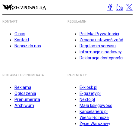
KONTAKT
REGULAMIN
O nas
Polityka Prywatności
Kontakt
Zmiana ustawień zgód
Napisz do nas
Regulamin serwisu
Informacje o nadawcy
Deklaracja dostępności
REKLAMA I PRENUMERATA
PARTNERZY
Reklama
E-kiosk.pl
Ogłoszenia
E-gazety.pl
Prenumerata
Nexto.pl
Archiwum
Mała księgowość
Kancelarierp.pl
Wieści Rolnicze
Życie Warszawy