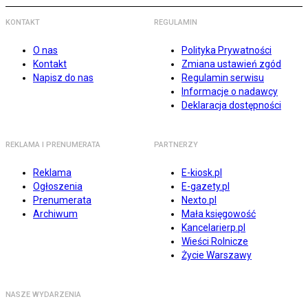
KONTAKT
REGULAMIN
O nas
Polityka Prywatności
Kontakt
Zmiana ustawień zgód
Napisz do nas
Regulamin serwisu
Informacje o nadawcy
Deklaracja dostępności
REKLAMA I PRENUMERATA
PARTNERZY
Reklama
E-kiosk.pl
Ogłoszenia
E-gazety.pl
Prenumerata
Nexto.pl
Archiwum
Mała księgowość
Kancelarierp.pl
Wieści Rolnicze
Życie Warszawy
NASZE WYDARZENIA