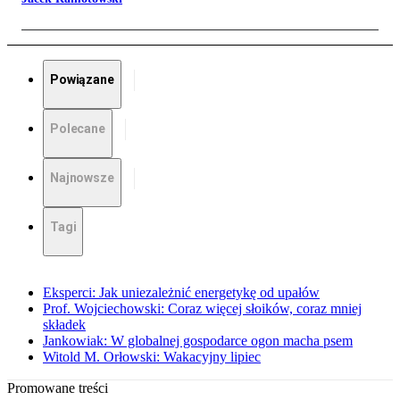
Powiązane
Polecane
Najnowsze
Tagi
Eksperci: Jak uniezależnić energetykę od upałów
Prof. Wojciechowski: Coraz więcej słoików, coraz mniej
składek
Jankowiak: W globalnej gospodarce ogon macha psem
Witold M. Orłowski: Wakacyjny lipiec
Promowane treści