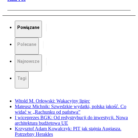
Powiązane
Polecane
Najnowsze
Tagi
Witold M. Orłowski: Wakacyjny lipiec
Mateusz Michnik: Szwedzkie wydatki, polska jakość. Co
widać w „Rachunku od państwa”
I wiceprezes BGK: Od redystrybucji do inwestycji. Nowa
architektura budżetowa UE
Krzysztof Adam Kowalczyk: PIT jak stajnia Augiasza.
Potrzebny Herakles