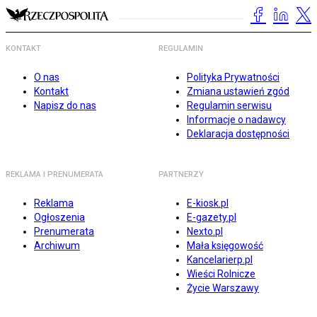
KONTAKT
REGULAMIN
O nas
Polityka Prywatności
Kontakt
Zmiana ustawień zgód
Napisz do nas
Regulamin serwisu
Informacje o nadawcy
Deklaracja dostępności
REKLAMA I PRENUMERATA
PARTNERZY
Reklama
E-kiosk.pl
Ogłoszenia
E-gazety.pl
Prenumerata
Nexto.pl
Archiwum
Mała księgowość
Kancelarierp.pl
Wieści Rolnicze
Życie Warszawy