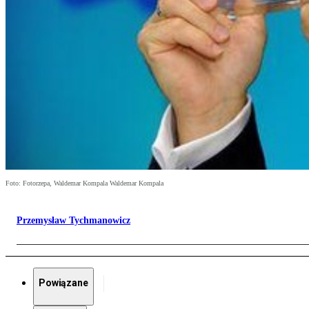
Foto: Fotorzepa, Waldemar Kompala Waldemar Kompala
Przemysław Tychmanowicz
Powiązane