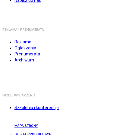
Napisz do nas
REKLAMA I PRENUMERATA
Reklama
Ogłoszenia
Prenumerata
Archiwum
NASZE WYDARZENIA
Szkolenia i konferencje
MAPA STRONY
OFERTA PRODUKTOWA