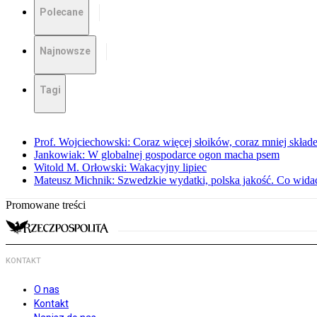
Polecane
Najnowsze
Tagi
Prof. Wojciechowski: Coraz więcej słoików, coraz mniej skład
Jankowiak: W globalnej gospodarce ogon macha psem
Witold M. Orłowski: Wakacyjny lipiec
Mateusz Michnik: Szwedzkie wydatki, polska jakość. Co wid
Promowane treści
KONTAKT
O nas
Kontakt